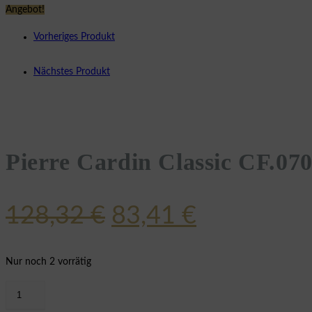
Angebot!
Vorheriges Produkt
Nächstes Produkt
Pierre Cardin Classic CF.0
Ursprünglicher
Aktueller
128,32
€
83,41
€
Preis
Preis
war:
ist:
Nur noch 2 vorrätig
128,32 €
83,41 €.
Pierre
Cardin