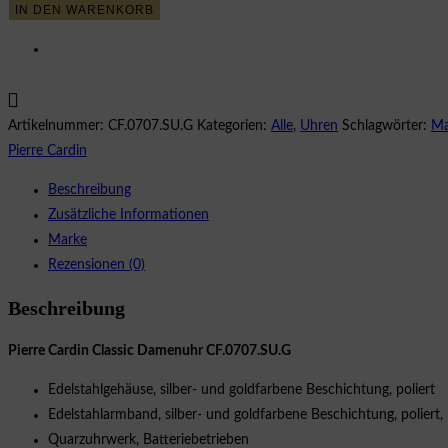
IN DEN WARENKORB
Classic
CF.0707.SU.G
Damenuhr
Menge
Artikelnummer:
CF.0707.SU.G
Kategorien:
Alle
,
Uhren
Schlagwörter:
Ma
Pierre Cardin
Beschreibung
Zusätzliche Informationen
Marke
Rezensionen (0)
Beschreibung
Pierre Cardin Classic Damenuhr CF.0707.SU.G
Edelstahlgehäuse, silber- und goldfarbene Beschichtung, poliert
Edelstahlarmband, silber- und goldfarbene Beschichtung, poliert, 
Quarzuhrwerk, Batteriebetrieben