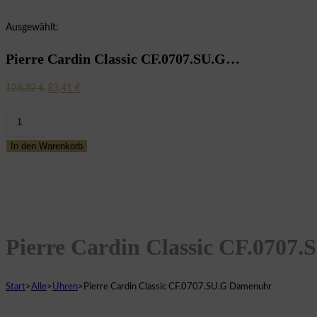
Ausgewählt:
Pierre Cardin Classic CF.0707.SU.G…
Ursprünglicher
Aktueller
128,32
€
83,41
€
Preis
Preis
Pierre
war:
ist:
Cardin
128,32 €
83,41 €.
In den Warenkorb
Classic
CF.0707.SU.G
Damenuhr
Menge
Pierre Cardin Classic CF.0707
Start
>
Alle
>
Uhren
>
Pierre Cardin Classic CF.0707.SU.G Damenuhr