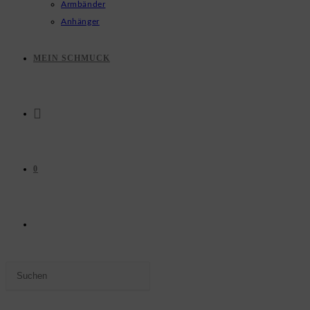
Armbänder
Anhänger
MEIN SCHMUCK
0
WEBSITE-
Press
SUCHE
Escape
to