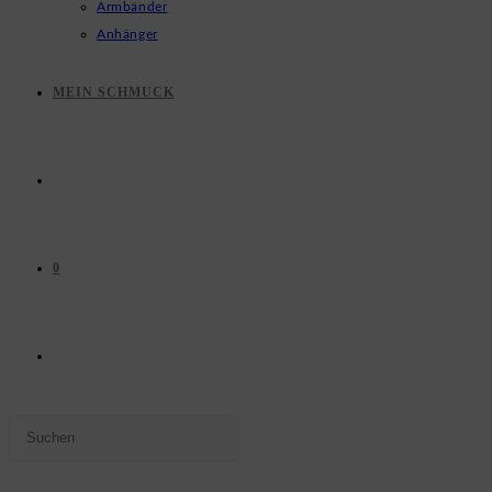
Armbänder
Anhänger
MEIN SCHMUCK
0
WEBSITE-
Press
SUCHE
Escape
to