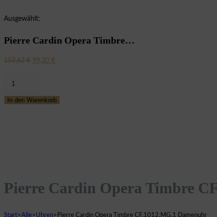
Ausgewählt:
Pierre Cardin Opera Timbre…
Ursprünglicher
Aktueller
152,62
€
99,20
€
Preis
Preis
Pierre
war:
ist:
Cardin
152,62 €
99,20 €.
In den Warenkorb
Opera
Timbre
CF.1012.MG.1
Damenuhr
Menge
Pierre Cardin Opera Timbre 
Start
>
Alle
>
Uhren
>
Pierre Cardin Opera Timbre CF.1012.MG.1 Damenuhr