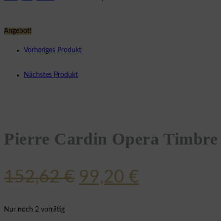
Angebot!
Vorheriges Produkt
Nächstes Produkt
Pierre Cardin Opera Timbr
Ursprünglicher
Aktueller
152,62
€
99,20
€
Preis
Preis
war:
ist:
Nur noch 2 vorrätig