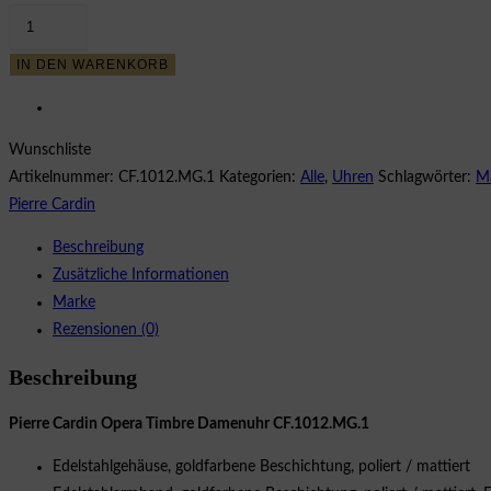
152,62 €
99,20 €.
Pierre
Cardin
IN DEN WARENKORB
Opera
Timbre
CF.1012.MG.1
Wunschliste
Damenuhr
Artikelnummer:
CF.1012.MG.1
Kategorien:
Alle
,
Uhren
Schlagwörter:
M
Menge
Pierre Cardin
Beschreibung
Zusätzliche Informationen
Marke
Rezensionen (0)
Beschreibung
Pierre Cardin Opera Timbre Damenuhr CF.1012.MG.1
Edelstahlgehäuse, goldfarbene Beschichtung, poliert / mattiert