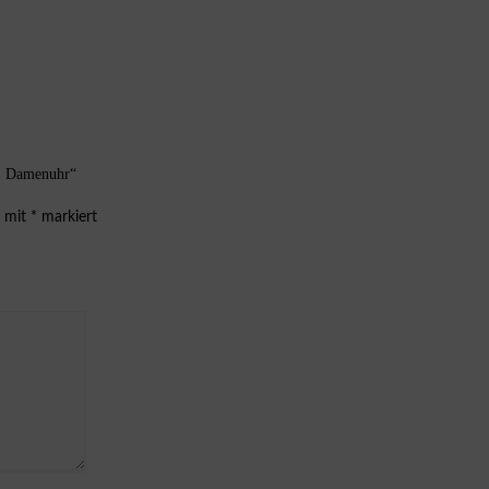
.1 Damenuhr“
d mit
*
markiert