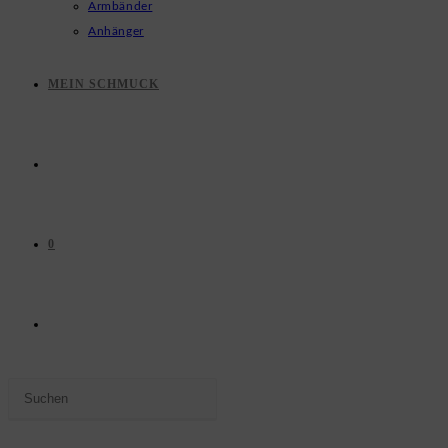
Armbänder
Anhänger
MEIN SCHMUCK
0
WEBSITE-
Press
SUCHE
Escape
to