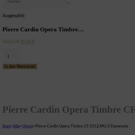
umschalten
Website
durchsuchen
Ausgewählt:
Pierre Cardin Opera Timbre…
Ursprünglicher
Aktueller
152,62
€
99,20
€
Preis
Preis
Pierre
war:
ist:
Cardin
152,62 €
99,20 €.
In den Warenkorb
Opera
Timbre
CF.1012.MU.3
Damenuhr
Menge
Pierre Cardin Opera Timbre C
Start
>
Alle
>
Uhren
>
Pierre Cardin Opera Timbre CF.1012.MU.3 Damenuhr