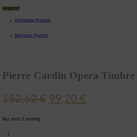
Angebot!
Vorheriges Produkt
Nächstes Produkt
Pierre Cardin Opera Timbr
Ursprünglicher
Aktueller
152,62
€
99,20
€
Preis
Preis
war:
ist:
Nur noch 2 vorrätig
152,62 €
99,20 €.
Pierre