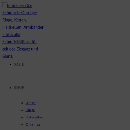
Zum
Inhalt
springen
HOME
SALE
SHOP
Uhren
Ringe
Halsketten
Ohrringe