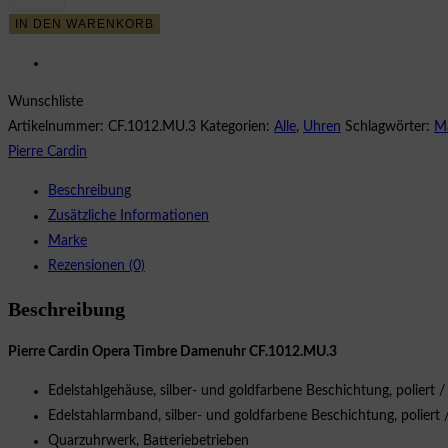
Cardin
IN DEN WARENKORB
Opera
Timbre
CF.1012.MU.3
Wunschliste
Damenuhr
Artikelnummer:
CF.1012.MU.3
Kategorien:
Alle
,
Uhren
Schlagwörter:
M
Menge
Pierre Cardin
Beschreibung
Zusätzliche Informationen
Marke
Rezensionen (0)
Beschreibung
Pierre Cardin Opera Timbre Damenuhr CF.1012.MU.3
Edelstahlgehäuse, silber- und goldfarbene Beschichtung, poliert /
Edelstahlarmband, silber- und goldfarbene Beschichtung, poliert / 
Quarzuhrwerk, Batteriebetrieben