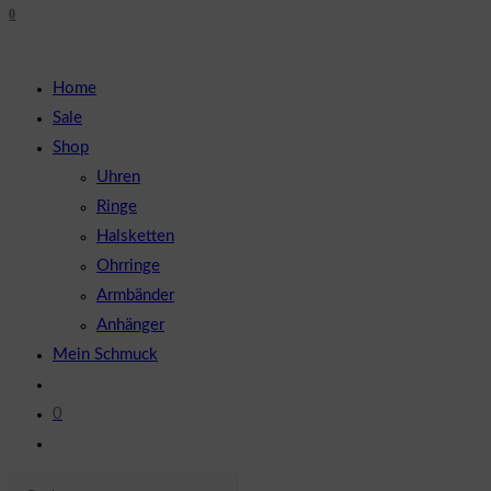
0
close
UMSCHALTEN
the
search
Home
panel.
Sale
Shop
Uhren
Ringe
Halsketten
Ohrringe
Armbänder
Anhänger
Mein Schmuck
0
Website-
Suche
Diese