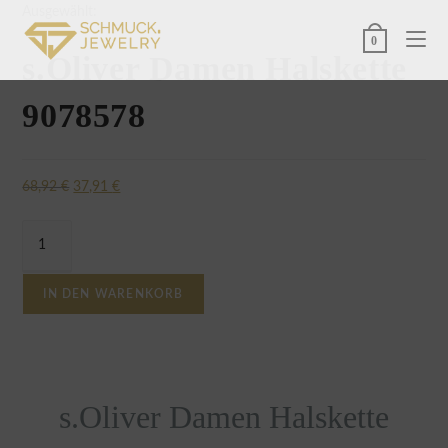
Ausgewählt:
0
s.Oliver Damen Halskette
9078578
68,92
€
37,91
€
IN DEN WARENKORB
s.Oliver Damen Halskette