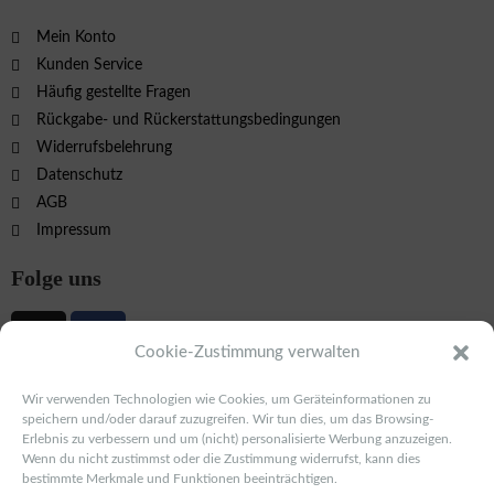
Mein Konto
Kunden Service
Häufig gestellte Fragen
Rückgabe- und Rückerstattungsbedingungen
Widerrufsbelehrung
Datenschutz
AGB
Impressum
Folge uns
Cookie-Zustimmung verwalten
Schmuck.jewelry
Wir verwenden Technologien wie Cookies, um Geräteinformationen zu
speichern und/oder darauf zuzugreifen. Wir tun dies, um das Browsing-
Erlebnis zu verbessern und um (nicht) personalisierte Werbung anzuzeigen.
Mansfelderstr. 56
Wenn du nicht zustimmst oder die Zustimmung widerrufst, kann dies
06108 Halle/ Saale
bestimmte Merkmale und Funktionen beeinträchtigen.