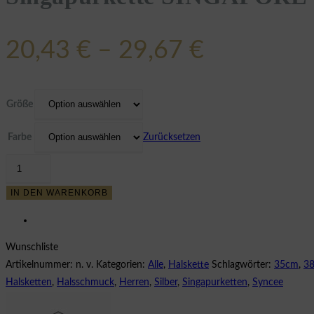
Preisspan
20,43
€
–
29,67
€
20,43 €
bis
Größe
29,67 €
Farbe
Zurücksetzen
Singapurkette
SINGAPORE
IN DEN WARENKORB
1,8
mm
Silber
Wunschliste
Menge
Artikelnummer:
n. v.
Kategorien:
Alle
,
Halskette
Schlagwörter:
35cm
,
3
Halsketten
,
Halsschmuck
,
Herren
,
Silber
,
Singapurketten
,
Syncee