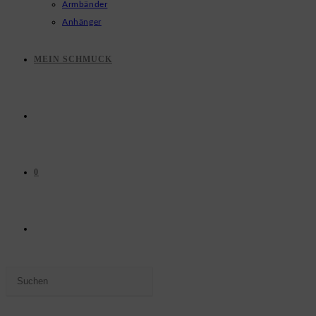
Armbänder
Anhänger
MEIN SCHMUCK
0
WEBSITE-
Press
SUCHE
Escape
to