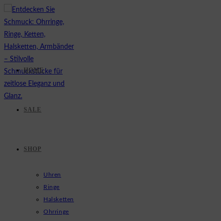
Zum
Inhalt
springen
HOME
SALE
SHOP
Uhren
Ringe
Halsketten
Ohrringe