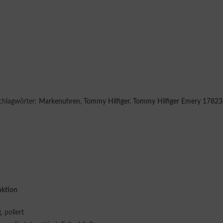
chlagwörter:
Markenuhren
,
Tommy Hilfiger
,
Tommy Hilfiger Emery 1782
nktion
 poliert