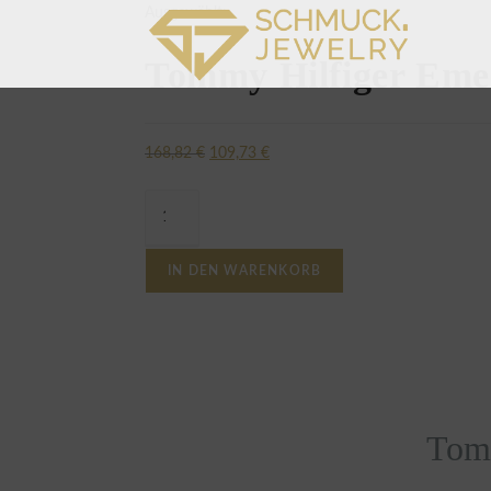
Ausgewählt:
Tommy Hilfiger Em
168,82
€
109,73
€
IN DEN WARENKORB
Tom