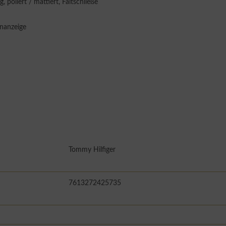
poliert / mattiert, Faltschließe
nanzeige
Tommy Hilfiger
7613272425735