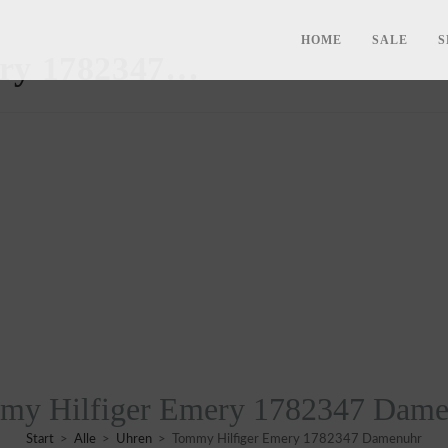
HOME
SALE
S
ery 1782347…
my Hilfiger Emery 1782347 Dame
Start
>
Alle
>
Uhren
>
Tommy Hilfiger Emery 1782347 Damenuhr