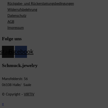
Rückgabe- und Rückerstattungsbedingungen
Widerrufsbelehrung
Datenschutz
AGB
Impressum
Folge uns
nstagram
Facebook
Schmuck.jewelry
Mansfelderstr. 56
06108 Halle/ Saale
© Copyright –
VIRTIV
×