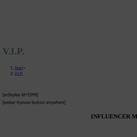
V.I.P.
Start
>
V.I.P.
[ardisplay id=1098]
[webar-trynow-button-anywhere]
INFLUENCER 