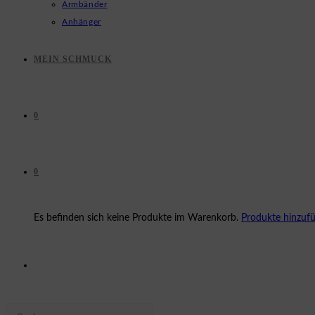
Armbänder
Anhänger
MEIN SCHMUCK
0
0
Es befinden sich keine Produkte im Warenkorb.
Produkte hinzuf
WEBSITE-
Press