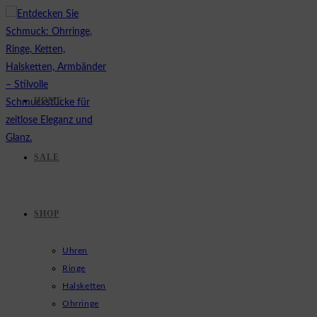
Zum
Inhalt
springen
HOME
SALE
SHOP
Uhren
Ringe
Halsketten
Ohrringe