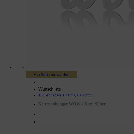
Dieses
Ausführung wählen
Produkt
weist
Wunschliste
Alle
,
Anhänger
,
Charms
,
Halskette
mehrere
Kettenanhänger WOW 2,5 cm Silber
Varianten
auf.
Die
Optionen