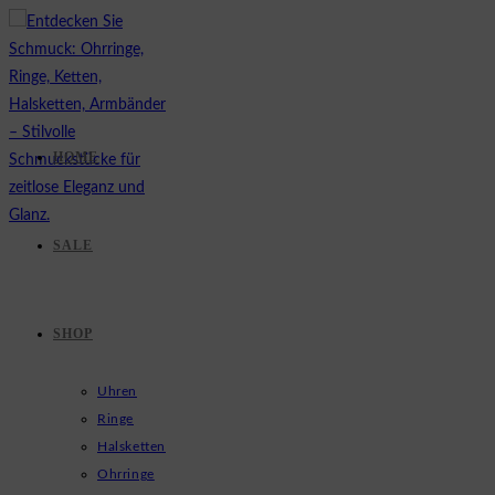
Zum
Inhalt
springen
HOME
SALE
SHOP
Uhren
Ringe
Halsketten
Ohrringe