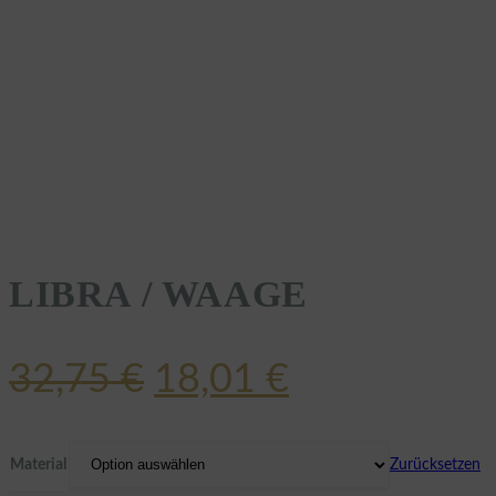
LIBRA / WAAGE
Ursprünglicher
Aktueller
32,75
€
18,01
€
Preis
Preis
war:
ist:
Material
Zurücksetzen