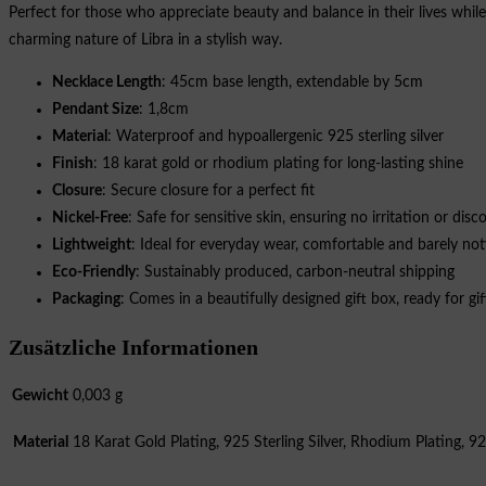
Perfect for those who appreciate beauty and balance in their lives whil
charming nature of Libra in a stylish way.
Necklace Length
: 45cm base length, extendable by 5cm
Pendant Size
: 1,8cm
Material
: Waterproof and hypoallergenic 925 sterling silver
Finish
: 18 karat gold or rhodium plating for long-lasting shine
Closure
: Secure closure for a perfect fit
Nickel-Free
: Safe for sensitive skin, ensuring no irritation or disc
Lightweight
: Ideal for everyday wear, comfortable and barely not
Eco-Friendly
: Sustainably produced, carbon-neutral shipping
Packaging
: Comes in a beautifully designed gift box, ready for gi
Zusätzliche Informationen
Gewicht
0,003 g
Material
18 Karat Gold Plating, 925 Sterling Silver, Rhodium Plating, 925