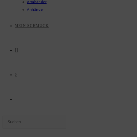
Armbänder
Anhänger
MEIN SCHMUCK
0
WEBSITE-
Press
SUCHE
Escape
to