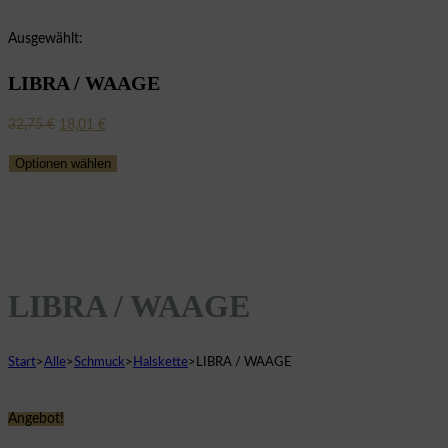
Ausgewählt:
LIBRA / WAAGE
Ursprünglicher
Aktueller
32,75
€
18,01
€
Preis
Preis
Optionen wählen
war:
ist:
32,75 €
18,01 €.
LIBRA / WAAGE
Start
>
Alle
>
Schmuck
>
Halskette
>
LIBRA / WAAGE
Angebot!