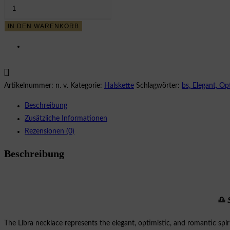
32,75 €
18,01 €.
LIBRA
/
IN DEN WARENKORB
WAAGE
Menge
Artikelnummer:
n. v.
Kategorie:
Halskette
Schlagwörter:
bs, Elegant, Op
Beschreibung
Zusätzliche Informationen
Rezensionen (0)
Beschreibung
♎
The Libra necklace represents the elegant, optimistic, and romantic spiri